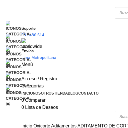
Soporte
981 486 614
Envíos
Lima Metropolitana
Menú
Acceso / Registro
Categorías
INICIO
NOSOTROS
TIENDA
BLOG
CONTACTO
0
Comparar
0
Lista de Deseos
Inicio
Oxicorte
Aditamentos
ADITAMENTO DE CORT