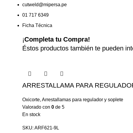
cutweld@mipersa.pe
01 717 6349
Ficha Técnica
¡
Completa tu Compra!
Éstos productos también te pueden inte
ARRESTALLAMA PARA REGULADOR
Oxicorte
,
Arrestallamas para regulador y soplete
Valorado con
0
de 5
En stock
SKU:
ARF621-9L