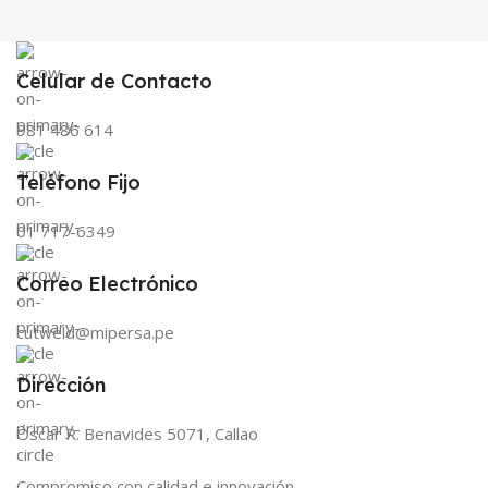
Celular de Contacto
981 486 614
Teléfono Fijo
01 717-6349
Correo Electrónico
cutweld@mipersa.pe
Dirección
Óscar R. Benavides 5071, Callao
Compromiso con calidad e innovación.