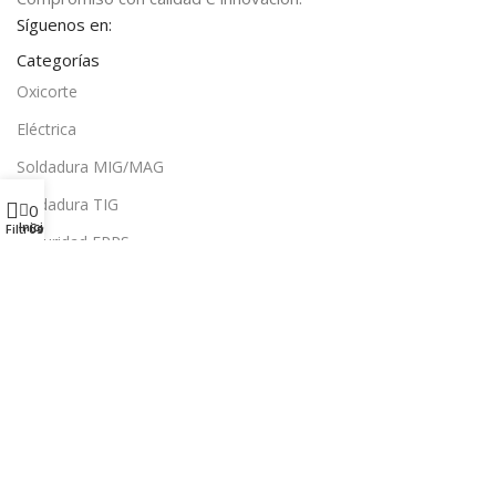
Síguenos en:
Categorías
Oxicorte
Eléctrica
Soldadura MIG/MAG
Soldadura TIG
0
Inicio
Comparar
Filtros
Seguridad EPPS
Complementarios
Secciones
Inicio
Nosotros
Tienda
Contacto
Atención al Cliente